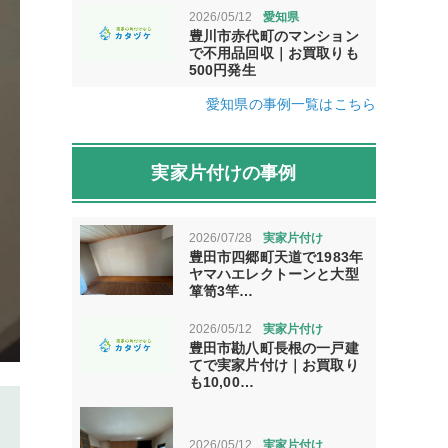
2026/05/12
愛知県
豊川市赤代町のマンション
で不用品回収｜お買取りも
500円発生
愛知県の事例一覧はこちら
実家片付けの事例
2026/07/28
実家片付け
豊田市四郷町天道で1983年
ヤマハエレクトーンと大型
箪笥3竿…
2026/05/12
実家片付け
豊田市勘八町長根の一戸建
てで実家片付け｜お買取り
も10,00…
2026/05/12
実家片付け