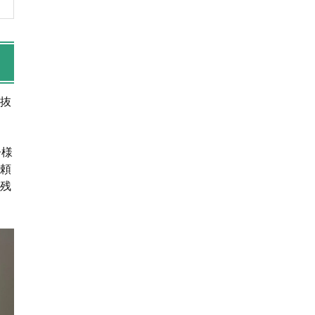
を抜
子様
依頼
が残