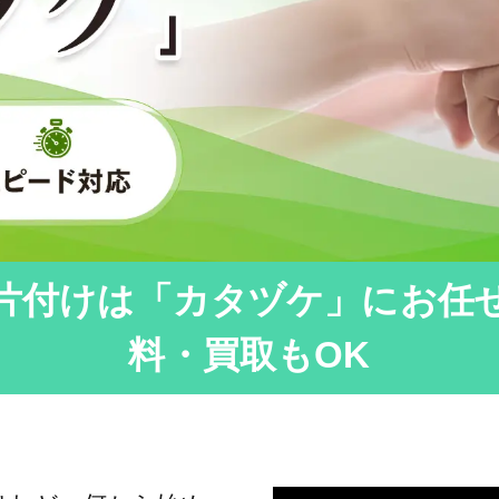
片付けは「カタヅケ」にお任
料・買取もOK