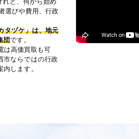
けれど、何から始め
者選びや費用、行政
カタヅケ」は、地元
集団
です。
電は高価買取も可
西市ならではの行政
案内します。