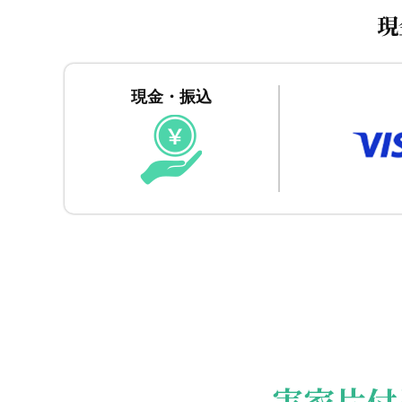
現
現金・振込
実家片付