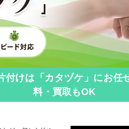
片付けは「カタヅケ」にお任
料・買取もOK