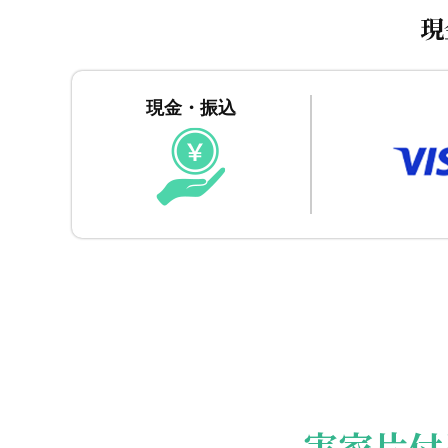
現
現金・振込
実家片付