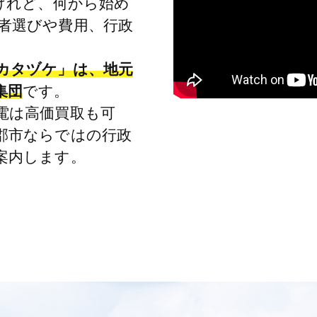
けれど、何から始め
者選びや費用、行政
カタヅケ」は、地元
集団
です。
電は高価買取も可
郡市ならではの行政
案内します。