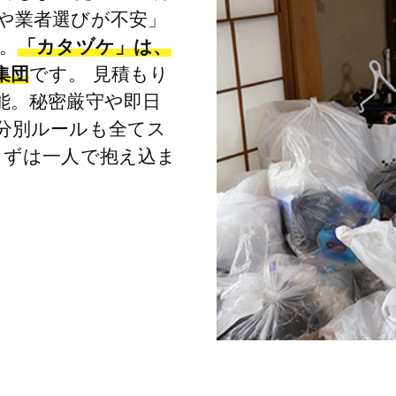
や業者選びが不安」
。
「カタヅケ」は、
集団
です。 見積もり
能。秘密厳守や即日
分別ルールも全てス
まずは一人で抱え込ま