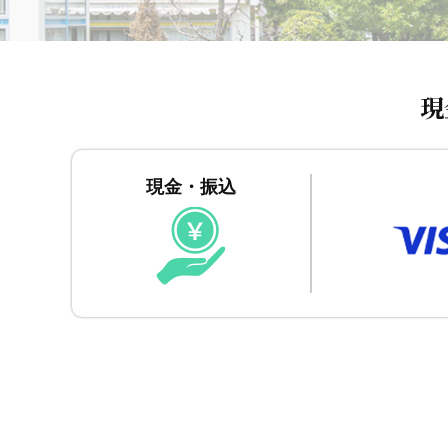
現
現金・振込